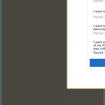
Opted 
I want t
Opted 
I want 
Advertis
Opted 
I want t
of my P
was col
Opted 