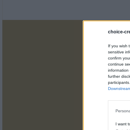
choice-cre
If you wish 
sensitive in
confirm you
continue se
information 
further disc
participants
Downstream 
Persona
I want t