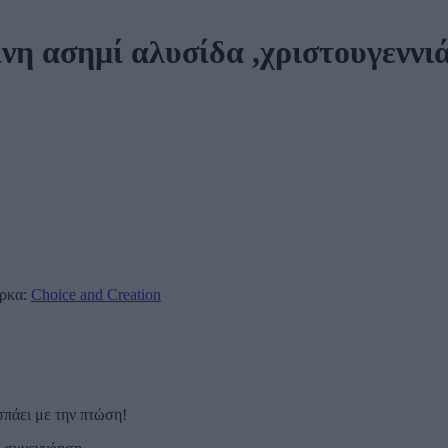
ινη ασημί αλυσίδα ,χριστουγεννι
ρκα:
Choice and Creation
σπάει με την πτώση!