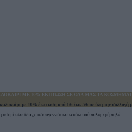
ΛΟΚΑΙΡΙ ΜΕ 10% ΕΚΠΤΩΣΗ ΣΕ ΟΛΑ ΜΑΣ ΤΑ ΚΟΣΜΗΜΑΤΑ
καλοκαίρι με 10% έκπτωση από 1/6 έως 5/6 σε όλη την συλλογή μα
η ασημί αλυσίδα ,χριστουγεννιάτικο κεκάκι από πολυμερή πηλό