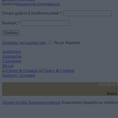
Σύνδεση
Δημιουργία λογαριασμού
Όνομα χρήστη ή διεύθυνση email
*
Κωδικός
*
Σύνδεση
Ξεχάσατε τον κωδικό σας;
Να με θυμάσαι
Αναζήτηση
Αγαπημένα
0
Σύγκριση
Μενού
Σύνδεση / Εγγραφή
ΚΑΛΟ ΚΑ
Καλό 
Αρχική σελίδα
Χριστουγεννιάτικα
Χειροποίητο βραχιόλι με ατσάλιν