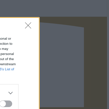
sonal or
ection to
ou may
 personal
out of the
 downstream
B’s List of