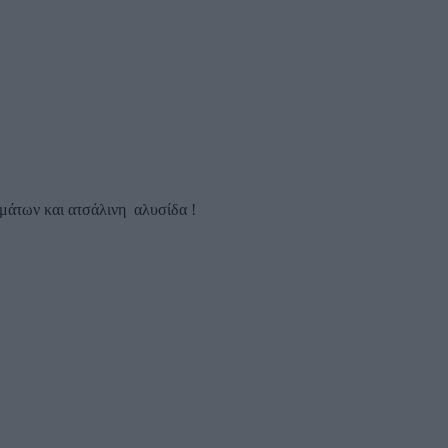
ωμάτων και ατσάλινη αλυσίδα !