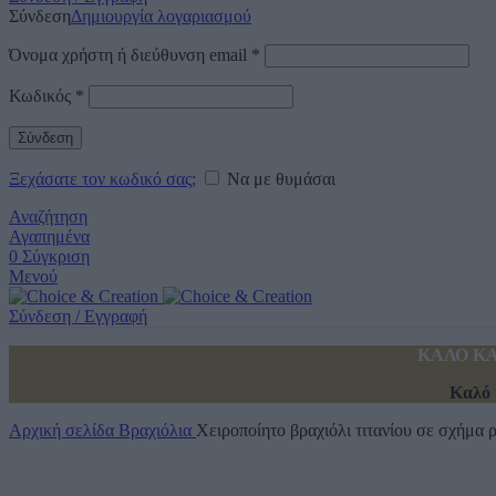
Σύνδεση
Δημιουργία λογαριασμού
Όνομα χρήστη ή διεύθυνση email
*
Κωδικός
*
Σύνδεση
Ξεχάσατε τον κωδικό σας;
Να με θυμάσαι
Αναζήτηση
Αγαπημένα
0
Σύγκριση
Μενού
Σύνδεση / Εγγραφή
ΚΑΛΟ ΚΑ
Καλό 
Αρχική σελίδα
Βραχιόλια
Χειροποίητο βραχιόλι τιτανίου σε σχήμα 