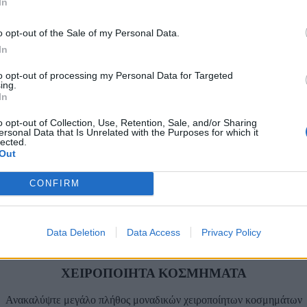
In
o opt-out of the Sale of my Personal Data.
In
to opt-out of processing my Personal Data for Targeted
ing.
In
o opt-out of Collection, Use, Retention, Sale, and/or Sharing
ersonal Data that Is Unrelated with the Purposes for which it
lected.
ΤΗΛΕΦΩΝΙΚΕΣ ΠΑΡΑΓΓΕΛΙΕΣ
Out
2106610481, 6980957299
CONFIRM
Δευτέρα έως Σάββατο
Data Deletion
Data Access
Privacy Policy
ΧΕΙΡΟΠΟΙΗΤΑ ΚΟΣΜΗΜΑΤΑ
Ανακαλύψτε μεγάλο πλήθος μοναδικών χειροποίητων κοσμημάτων