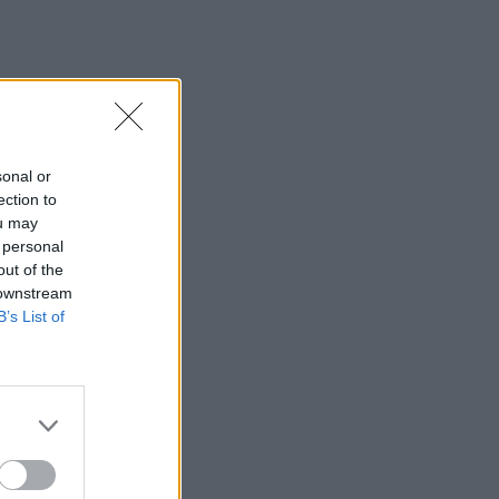
sonal or
ection to
ou may
 personal
out of the
 downstream
B’s List of