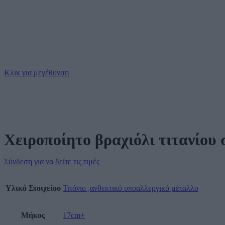
Κλικ για μεγέθυνση
Χειροποίητο βραχιόλι τιτανίου
Σύνδεση για να δείτε τις τιμές
Υλικό Στοιχείου
Τιτάνιο ,ανθεκτικό υποαλλεργικό μέταλλο
Μήκος
17cm+