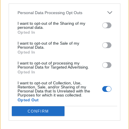
third parties.
Personal Data Processing Opt Outs
I want to opt-out of the Sharing of my
personal data.
Opted In
ΧΡΏΜΑ
Εκκαθάριση
I want to opt-out of the Sale of my
Personal Data.
Opted In
I want to opt-out of processing my
Personal Data for Targeted Advertising.
Opted In
I want to opt-out of Collection, Use,
Retention, Sale, and/or Sharing of my
Personal Data that Is Unrelated with the
ΠΡΟΣΘΉΚΗ ΣΤΟ ΚΑΛΆΘΙ
Purposes for which it was collected.
Εντυπωσιακό κολιέ τιτανίου με κορδόνια και μεταλλικό
Opted Out
χειροποίητο στοιχείο
CONFIRM
Διαθέσιμα Χρώματα: 2
Κολιέ
Κωδικός:
nec482