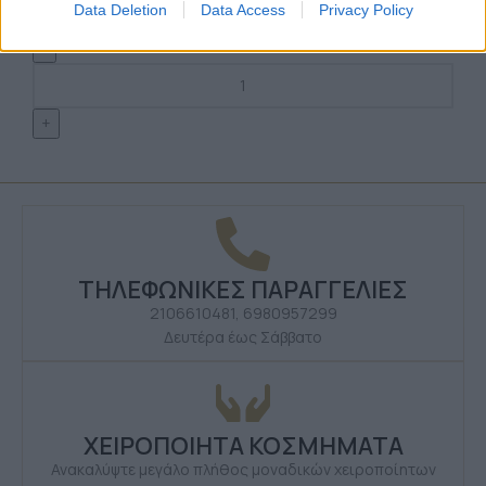
Data Deletion
Data Access
Privacy Policy
Σύνδεση για να δείτε τις τιμές
ΤΗΛΕΦΩΝΙΚΕΣ ΠΑΡΑΓΓΕΛΙΕΣ
2106610481, 6980957299
Δευτέρα έως Σάββατο
ΧΕΙΡΟΠΟΙΗΤΑ ΚΟΣΜΗΜΑΤΑ
Ανακαλύψτε μεγάλο πλήθος μοναδικών χειροποίητων