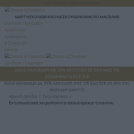
ΤΗΛ: 6980 957 299
| ΑΡ. Γ.Ε.Μ.Η.: 138026706000
ΜΆΡΤΗΣ
ΚΟΛΙΕ
ΒΡΑΧΙΟΛΙΑ
ΣΚΟΥΛΑΡΙΚΙΑ
MICRO MACRAME
Σύνδεση / Εγγραφή
Αναζήτηση
Αγαπημένα
0
Σύγκριση
Μενού
Σύνδεση / Εγγραφή
ΚΑΛΟ ΚΑΛΟΚΑΙΡΙ ΜΕ 10% ΕΚΠΤΩΣΗ ΣΕ ΟΛΑ ΜΑΣ ΤΑ
ΚΟΣΜΗΜΑΤΑ ΕΩΣ 5/6
Καλό καλοκαίρι με 10% έκπτωση από 1/6 έως 5/6 σε όλη την
συλλογή μας!!!!!
Αρχική σελίδα
Σκουλαρίκια
Εντυπωσιακά χειροποίητα σκουλαρίκια τιτανίου