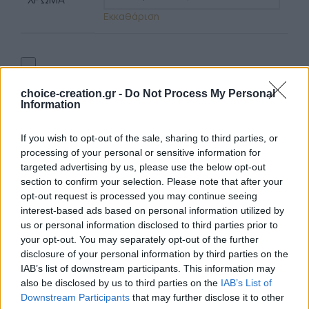
Εκκαθάριση
choice-creation.gr -
Do Not Process My Personal
Information
ΠΡΟΣΘΉΚΗ ΣΤΟ ΚΑΛΆΘΙ
If you wish to opt-out of the sale, sharing to third parties, or
Εντυπωσιακό βραχιόλι τιτανίου με κορδόνια
processing of your personal or sensitive information for
targeted advertising by us, please use the below opt-out
Διαθέσιμα Χρώματα: 2
section to confirm your selection. Please note that after your
Βραχιόλια
opt-out request is processed you may continue seeing
Κωδικός:
brac482
interest-based ads based on personal information utilized by
Σύνδεση για να δείτε τις τιμές
us or personal information disclosed to third parties prior to
your opt-out. You may separately opt-out of the further
disclosure of your personal information by third parties on the
IAB’s list of downstream participants. This information may
also be disclosed by us to third parties on the
IAB’s List of
Downstream Participants
that may further disclose it to other