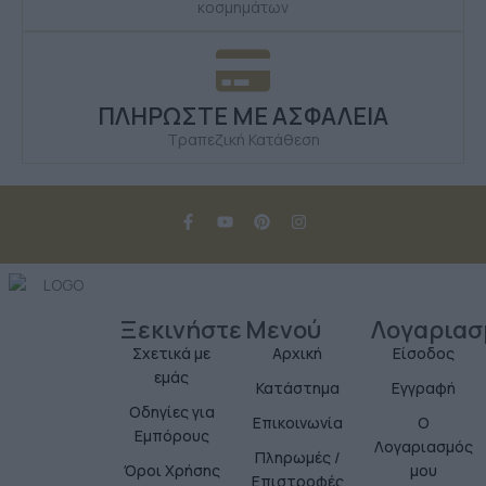
κοσμημάτων
ΠΛΗΡΩΣΤΕ ΜΕ ΑΣΦΑΛΕΙΑ
Τραπεζική Κατάθεση
Ξεκινήστε
Μενού
Λογαριασ
Σχετικά με
Αρχική
Είσοδος
εμάς
Κατάστημα
Εγγραφή
Οδηγίες για
Επικοινωνία
Ο
Εμπόρους
Λογαριασμός
Πληρωμές /
Όροι Χρήσης
μου
Επιστροφές