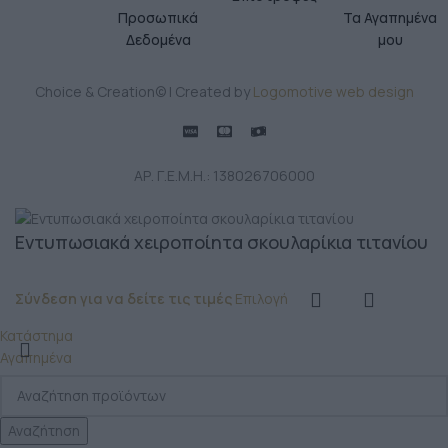
Προσωπικά
Τα Αγαπημένα
Δεδομένα
μου
Choice & Creation© | Created by
Logomotive web design
ΑΡ. Γ.Ε.Μ.Η.: 138026706000
Εντυπωσιακά χειροποίητα σκουλαρίκια τιτανίου
Σύνδεση για να δείτε τις τιμές
Επιλογή
Κατάστημα
Αγαπημένα
Αναζήτηση