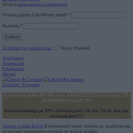
Σύνδεση
Δημιουργία λογαριασμού
Όνομα χρήστη ή διεύθυνση email
*
Κωδικός
*
Σύνδεση
Ξεχάσατε τον κωδικό σας;
Να με θυμάσαι
Αναζήτηση
Αγαπημένα
0
Σύγκριση
Μενού
Σύνδεση / Εγγραφή
ΚΑΛΟ ΚΑΛΟΚΑΙΡΙ ΜΕ 10% ΕΚΠΤΩΣΗ ΣΕ ΟΛΑ ΜΑΣ ΤΑ
ΚΟΣΜΗΜΑΤΑ ΕΩΣ 5/6
Καλό καλοκαίρι με 10% έκπτωση από 1/6 έως 5/6 σε όλη την
συλλογή μας!!!!!
Αρχική σελίδα
Κολιέ
Εντυπωσιακό κολιέ τιτανίου με κορδόνια και
μεταλλικό χειροποίητο στοιχείο σε σχήμα ρόμβου