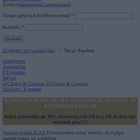
Σύνδεση
Δημιουργία λογαριασμού
Όνομα χρήστη ή διεύθυνση email
*
Κωδικός
*
Σύνδεση
Ξεχάσατε τον κωδικό σας;
Να με θυμάσαι
Αναζήτηση
Αγαπημένα
0
Σύγκριση
Μενού
Σύνδεση / Εγγραφή
ΚΑΛΟ ΚΑΛΟΚΑΙΡΙ ΜΕ 10% ΕΚΠΤΩΣΗ ΣΕ ΟΛΑ ΜΑΣ ΤΑ
ΚΟΣΜΗΜΑΤΑ ΕΩΣ 5/6
Καλό καλοκαίρι με 10% έκπτωση από 1/6 έως 5/6 σε όλη την
συλλογή μας!!!!!
Αρχική σελίδα
Κολιέ
Εντυπωσιακό κολιέ τιτανίου σε σχήμα
μισοφέγγαρο, με κορδόνια