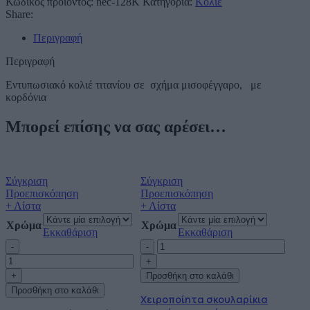
Κωδικός προϊόντος:
nec-128K
Κατηγορία:
Κολιέ
Share:
Περιγραφή
Περιγραφή
Εντυπωσιακό κολιέ τιτανίου σε σχήμα μισοφέγγαρο, με
κορδόνια
Μπορεί επίσης να σας αρέσει…
Σύγκριση
Σύγκριση
Προεπισκόπηση
Προεπισκόπηση
+ Λίστα
+ Λίστα
Χρώμα
Χρώμα
Εκκαθάριση
Εκκαθάριση
Εντυπωσιακό
Χειροποίητα
βραχιόλι
σκουλαρίκια
τιτανίου
τιτανίου
Προσθήκη στο καλάθι
σε
σε
Προσθήκη στο καλάθι
σχήμα
σχήμα
Χειροποίητα σκουλαρίκια
μισοφέγγαρο,
μισοφέγγαρου