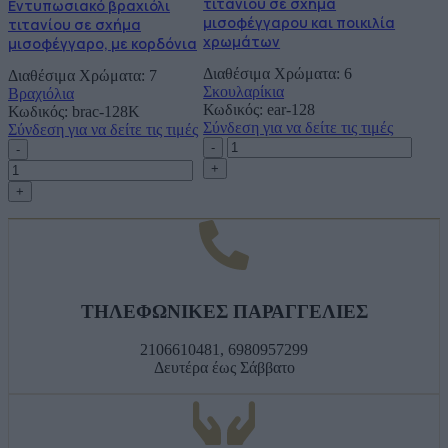
τιτανίου σε σχήμα
Εντυπωσιακό βραχιόλι
με
και
μισοφέγγαρου και ποικιλία
τιτανίου σε σχήμα
κορδόνια
ποικιλία
χρωμάτων
μισοφέγγαρο, με κορδόνια
ποσότητα
χρωμάτων
ποσότητα
Διαθέσιμα Χρώματα: 6
Διαθέσιμα Χρώματα: 7
Σκουλαρίκια
Βραχιόλια
Κωδικός:
ear-128
Κωδικός:
brac-128K
Σύνδεση για να δείτε τις τιμές
Σύνδεση για να δείτε τις τιμές
Χειροποίητα
Εντυπωσιακό
σκουλαρίκια
βραχιόλι
τιτανίου
τιτανίου
σε
σε
σχήμα
σχήμα
μισοφέγγαρου
μισοφέγγαρο,
και
με
ποικιλία
κορδόνια
χρωμάτων
ποσότητα
ποσότητα
ΤΗΛΕΦΩΝΙΚΕΣ ΠΑΡΑΓΓΕΛΙΕΣ
2106610481, 6980957299
Δευτέρα έως Σάββατο