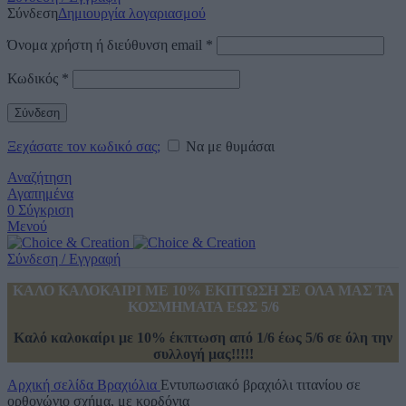
Σύνδεση
Δημιουργία λογαριασμού
Όνομα χρήστη ή διεύθυνση email
*
Κωδικός
*
Σύνδεση
Ξεχάσατε τον κωδικό σας;
Να με θυμάσαι
Αναζήτηση
Αγαπημένα
0
Σύγκριση
Μενού
Σύνδεση / Εγγραφή
ΚΑΛΟ ΚΑΛΟΚΑΙΡΙ ΜΕ 10% ΕΚΠΤΩΣΗ ΣΕ ΟΛΑ ΜΑΣ ΤΑ
ΚΟΣΜΗΜΑΤΑ ΕΩΣ 5/6
Καλό καλοκαίρι με 10% έκπτωση από 1/6 έως 5/6 σε όλη την
συλλογή μας!!!!!
Αρχική σελίδα
Βραχιόλια
Εντυπωσιακό βραχιόλι τιτανίου σε
ορθογώνιο σχήμα, με κορδόνια