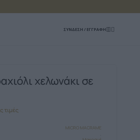
ΣΎΝΔΕΣΗ / ΕΓΓΡΑΦΉ
αχιόλι χελωνάκι σε
ις τιμές
MICRO MACRAME
,
Μακραμέ