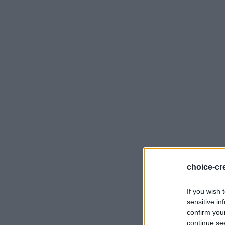
choice-cre
If you wish 
sensitive in
confirm you
continue se