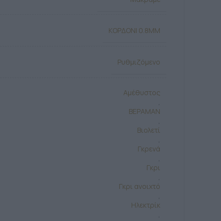
ΚΟΡΔΟΝΙ 0.8MM
Ρυθμιζόμενο
Αμέθυστος
,
ΒΕΡΑΜΑΝ
,
Βιολετί
,
Γκρενά
,
Γκρι
,
Γκρι ανοιχτό
,
Ηλεκτρίκ
,