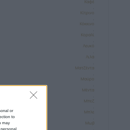
Καφέ
,
Κίτρινο
,
Κόκκινο
,
Κοραλί
,
Λευκό
,
Λιλά
,
Ματζέντα
,
Μαύρο
,
Μέντα
,
Μπεζ
,
sonal or
Μπλε
ection to
,
Μωβ
ou may
,
 personal