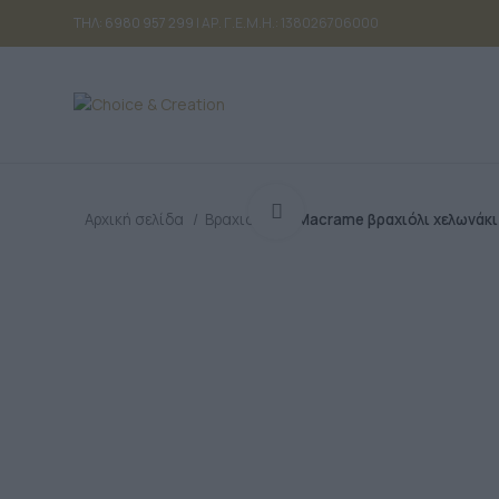
ΤΗΛ: 6980 957 299
| ΑΡ. Γ.Ε.Μ.Η.: 138026706000
Κλικ για μεγέθυνση
Αρχική σελίδα
Βραχιόλια
Macrame βραχιόλι χελωνάκι