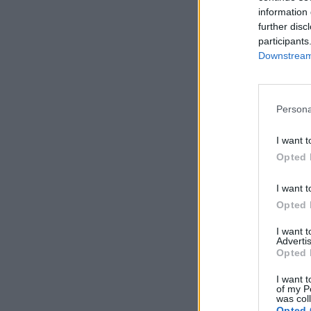
information 
further disc
participants
Downstream 
Persona
I want t
Opted 
I want t
Opted 
I want 
Advertis
Opted 
I want t
of my P
was col
Opted 