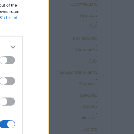
Οινοπνευματί
out of the
,
 downstream
Πράσινο
B’s List of
,
Ροζ
,
Ροζ ανοιχτό
,
Σάπιο μήλο
,
Σιέλ
,
Σκούρο σάπιο μήλο
,
Σοκολατί
,
Τυρκουάζ
,
Φούξια
,
Φυστικί
,
Χρυσό