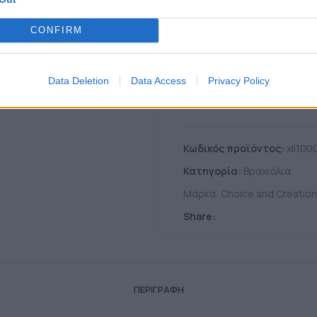
9
Προϊόντα πουλήθηκαν τι
CONFIRM
Σύγκριση
+ Λίστα
Data Deletion
Data Access
Privacy Policy
12
Άτομα βλέπουν αυτ
Κωδικός προϊόντος:
xll100
Κατηγορία:
Βραχιόλια
Μάρκα:
Choice and Creation
Share:
ΠΕΡΙΓΡΑΦΉ